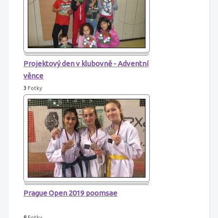
Projektový den v klubovně - Adventní
věnce
3
Fotky
Prague Open 2019 poomsae
8
Fotky