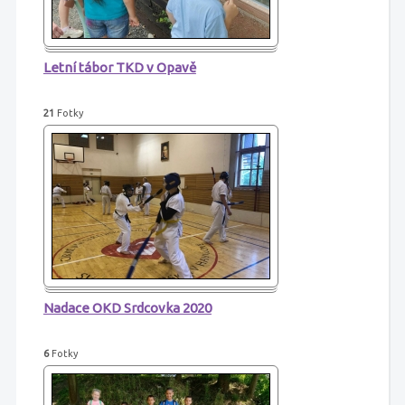
Letní tábor TKD v Opavě
21
Fotky
Nadace OKD Srdcovka 2020
6
Fotky