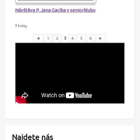
Návštěva P. Jana Gacíka v seniorklubu
7
Fotky
◄
1
2
3
4
5
6
►
Najdete nás