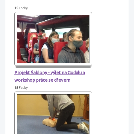
15
Fotky
Projekt Šablony - výlet na Godulu a
workshop práce se dřevem
15
Fotky