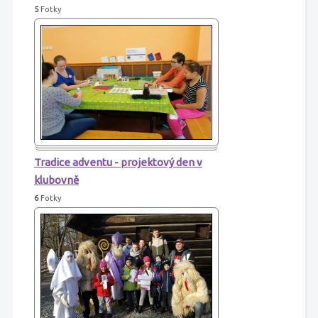
5
Fotky
Tradice adventu - projektový den v
klubovně
6
Fotky