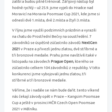
zalíbí a budou pilně trénovat. Zářijový nástup byl
hodně rychlý – už 25.9. jsme vyjeli do Hradce nad
Moravicí na Moravia Poomsae Cup 2021, kde jsme si
odnesli dvě 1.místa, dvě 2.místa a čtyři 3.místa.
V říjnu jsme využili podzimních prázdnin a vyrazili
na chatu do Prostřední Bečvy na soustředění. 7
závodníků se úspěšně zúčastnilo závodů
NextGen
2021
v Praze a přivezli jednu zlatou, dvě stříbrné a
tři bronzové medaile. Prahu jsme navštívili také v
listopadu na závodech
Prague Open
, kterého se
zúčastnilo celkem 104 závodníků z republiky. V této
konkurenci jsme vybojovali jednu zlatou, tři
stříbrné a tři bronzové medaile.
Věříme, že i nadále se nám bude dařit. tento víkend
nás čekají závody opět v Praze – Kangsim Poomsae
Cup a ještě v prosinci MČR Czech Open Poomsae
2021 v Mělníku.