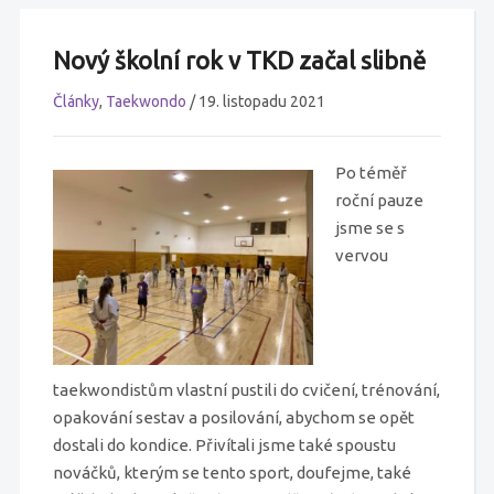
Nový školní rok v TKD začal slibně
Články
,
Taekwondo
/
19. listopadu 2021
Po téměř
roční pauze
jsme se s
vervou
taekwondistům vlastní pustili do cvičení, trénování,
opakování sestav a posilování, abychom se opět
dostali do kondice. Přivítali jsme také spoustu
nováčků, kterým se tento sport, doufejme, také