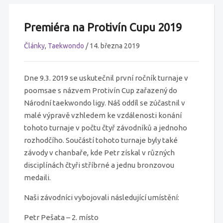
Premiéra na Protivín Cupu 2019
Články
,
Taekwondo
/
14. března 2019
Dne 9.3. 2019 se uskutečnil první ročník turnaje v
poomsae s názvem Protivín Cup zařazený do
Národní taekwondo ligy. Náš oddíl se zúčastnil v
malé výpravě vzhledem ke vzdálenosti konání
tohoto turnaje v počtu čtyř závodníků a jednoho
rozhodčího. Součástí tohoto turnaje byly také
závody v chanbaře, kde Petr získal v různých
disciplínách čtyři stříbrné a jednu bronzovou
medaili.
Naši závodníci vybojovali následující umístění:
Petr Pešata – 2. místo