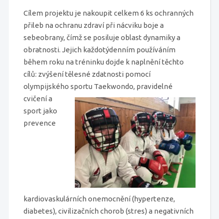
Cílem projektu je nakoupit celkem 6 ks ochranných
přileb na ochranu zdraví při nácviku boje a
sebeobrany, čímž se posiluje oblast dynamiky a
obratnosti. Jejich každotýdenním používáním
během roku na tréninku dojde k naplnění těchto
cílů: zvýšení tělesné zdatnosti pomocí
olympijského sportu Taekwondo, pravidelné
cvičení
a
sport jako
prevence
kardiovaskulárních onemocnění (hypertenze,
diabetes), civilizačních chorob (stres) a negativních